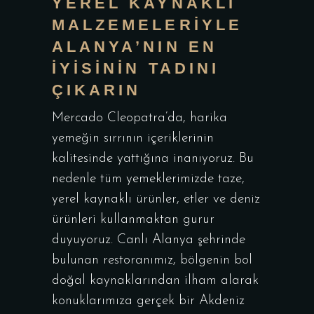
YEREL KAYNAKLI
MALZEMELERIYLE
ALANYA’NIN EN
İYISININ TADINI
ÇIKARIN
Mercado Cleopatra’da, harika
yemeğin sırrının içeriklerinin
kalitesinde yattığına inanıyoruz. Bu
nedenle tüm yemeklerimizde taze,
yerel kaynaklı ürünler, etler ve deniz
ürünleri kullanmaktan gurur
duyuyoruz. Canlı Alanya şehrinde
bulunan restoranımız, bölgenin bol
doğal kaynaklarından ilham alarak
konuklarımıza gerçek bir Akdeniz