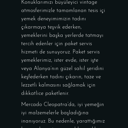
Konuklarımızı büyüleyici vintage
atmosferimizle tamamlanan tesis içi
yemek deneyimimizin tadını
çıkarmaya teşvik ederken,
yemeklerini başka yerlerde tatmayı
tercih edenler için paket servis
hizmeti de sunuyoruz. Paket servis
yemeklerimiz, ister evde, ister işte
veya Alanya’nın güzel sahil şeridini
keşfederken tadını çıkarın, taze ve
lezzetli kalmasını sağlamak için
dikkatlice paketlenir.
Mercado Cleopatra’da, iyi yemeğin
iyi malzemelerle başladığına
inanıyoruz. Bu nedenle, yarattığımız