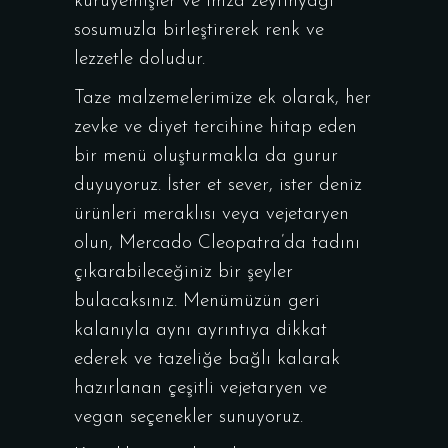
kuruyemişler ve imza zeytinyağı
sosumuzla birleştirerek renk ve
lezzetle doludur.
Taze malzemelerimize ek olarak, her
zevke ve diyet tercihine hitap eden
bir menü oluşturmakla da gurur
duyuyoruz. İster et sever, ister deniz
ürünleri meraklısı veya vejetaryen
olun, Mercado Cleopatra’da tadını
çıkarabileceğiniz bir şeyler
bulacaksınız. Menümüzün geri
kalanıyla aynı ayrıntıya dikkat
ederek ve tazeliğe bağlı kalarak
hazırlanan çeşitli vejetaryen ve
vegan seçenekler sunuyoruz.