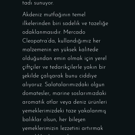
tadı sunuyor.
Akdeniz mutfağının temel
ilkelerinden biri sadelik ve tazeliğe
odaklanmasıdır. Mercado
Cleopatra’da, kullandığımız her
malzemenin en yüksek kalitede
olduğundan emin olmak için yerel
çiftçiler ve tedarikçilerle yakın bir
şekilde çalışarak bunu ciddiye
alıyoruz. Salatalarımızdaki olgun
domatesler, marine soslarımızdaki
aromatik otlar veya deniz ürünleri
yemeklerimizdeki taze yakalanmış
balıklar olsun, her bileşen
yemeklerimizin lezzetini artırmak