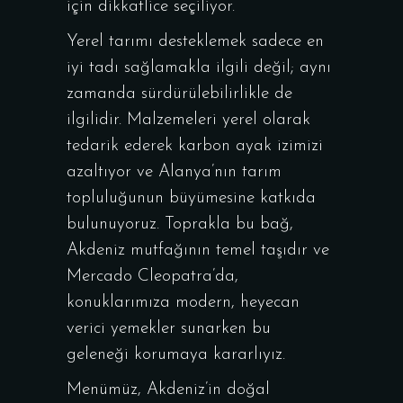
için dikkatlice seçiliyor.
Yerel tarımı desteklemek sadece en
iyi tadı sağlamakla ilgili değil; aynı
zamanda sürdürülebilirlikle de
ilgilidir. Malzemeleri yerel olarak
tedarik ederek karbon ayak izimizi
azaltıyor ve Alanya’nın tarım
topluluğunun büyümesine katkıda
bulunuyoruz. Toprakla bu bağ,
Akdeniz mutfağının temel taşıdır ve
Mercado Cleopatra’da,
konuklarımıza modern, heyecan
verici yemekler sunarken bu
geleneği korumaya kararlıyız.
Menümüz, Akdeniz’in doğal