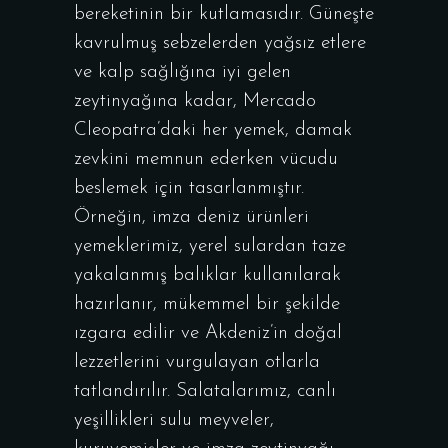
bereketinin bir kutlamasıdır. Güneşte
kavrulmuş sebzelerden yağsız etlere
ve kalp sağlığına iyi gelen
zeytinyağına kadar, Mercado
Cleopatra’daki her yemek, damak
zevkini memnun ederken vücudu
beslemek için tasarlanmıştır.
Örneğin, imza deniz ürünleri
yemeklerimiz, yerel sulardan taze
yakalanmış balıklar kullanılarak
hazırlanır, mükemmel bir şekilde
ızgara edilir ve Akdeniz’in doğal
lezzetlerini vurgulayan otlarla
tatlandırılır. Salatalarımız, canlı
yeşillikleri sulu meyveler,