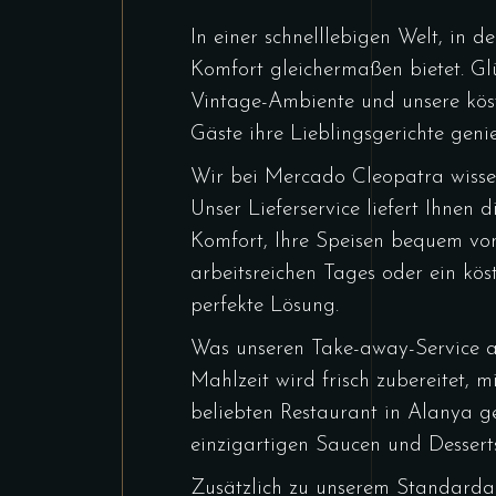
In einer schnelllebigen Welt, in d
Komfort gleichermaßen bietet. Gl
Vintage-Ambiente und unsere köst
Gäste ihre Lieblingsgerichte ge
Wir bei Mercado Cleopatra wissen, 
Unser Lieferservice liefert Ihnen
Komfort, Ihre Speisen bequem von
arbeitsreichen Tages oder ein kös
perfekte Lösung.
Was unseren Take-away-Service au
Mahlzeit wird frisch zubereitet,
beliebten Restaurant in Alanya g
einzigartigen Saucen und Desserts
Zusätzlich zu unserem Standarda