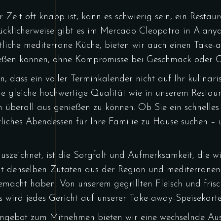
er Zeit oft knapp ist, kann es schwierig sein, ein Resta
ücklicherweise gibt es im Mercado Cleopatra in Alanya
liche mediterrane Küche, bieten wir auch einen Take-a
nießen können, ohne Kompromisse bei Geschmack oder Q
dass ein voller Terminkalender nicht auf Ihr kulinarisc
 die gleiche hochwertige Qualität wie in unserem Restau
 überall aus genießen zu können. Ob Sie ein schnelle
tliches Abendessen für Ihre Familie zu Hause suchen – 
szeichnet, ist die Sorgfalt und Aufmerksamkeit, die wi
 mit denselben Zutaten aus der Region und mediterrane
emacht haben. Von unserem gegrillten Fleisch und frisc
 wird jedes Gericht auf unserer Take-away-Speisekarte
ngebot zum Mitnehmen bieten wir eine wechselnde Aus