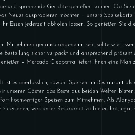
ue und spannende Gerichte genießen können. Ob Sie ei
as Neues ausprobieren möchten – unsere Speisekarte b
 Ihr Essen jederzeit abholen lassen. So genießen Sie
zum Mitnehmen genauso angenehm sein sollte wie Essen
e Bestellung sicher verpackt und ansprechend präsentie
nießen – Mercado Cleopatra liefert Ihnen eine Mahlzei
lt ist es unerlässlich, sowohl Speisen im Restaurant a
r unseren Gästen das Beste aus beiden Welten bieten
fort hochwertiger Speisen zum Mitnehmen. Als Alanyas
e zu erleben, was unser Restaurant zu bieten hat, egal