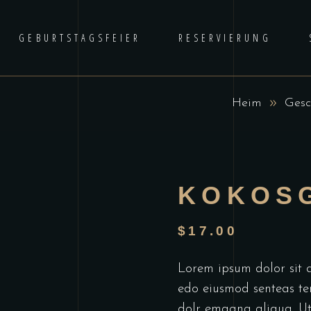
GEBURTSTAGSFEIER
RESERVIERUNG
Heim
Gesc
KOKOS
$
17.00
Lorem ipsum dolor sit am
edo eiusmod senteas te
dolr emagna aliqua. U