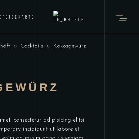
SPEISEKARTE
DEUTSCH
häft
Cocktails
Kokosgewürz
GEWÜRZ
et, consectetur adipisicing elitsi
mporary incididunt ut labore et
t enim ad minim dano ris veniam