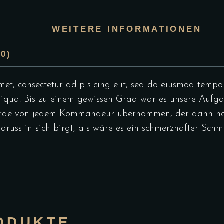
G
WEITERE INFORMATIONEN
0)
et, consectetur adipisicing elit, sed do eiusmod tempo
iqua. Bis zu einem gewissen Grad war es unsere Aufga
 wurde von jedem Kommandeur übernommen, der dann n
druss in sich birgt, als wäre es ein schmerzhafter Schm
ODUKTE