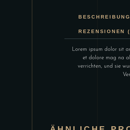
BESCHREIBUN
REZENSIONEN (
Lorem ipsum dolor sit am
et dolore mag na al
verrichten, und sie
Ver
ÄHNLICHE PR