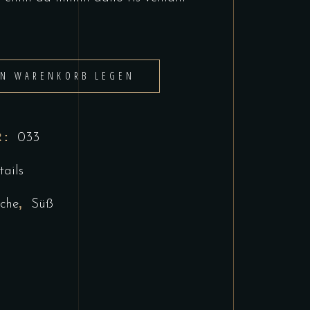
EN WARENKORB LEGEN
R:
033
tails
,
che
Süß