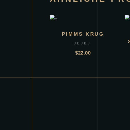
PIMMS KRUG
Bewertet mit
$
22.00