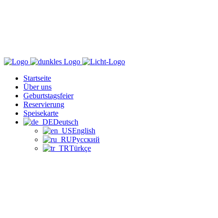
Startseite
Über uns
Geburtstagsfeier
Reservierung
Speisekarte
Deutsch
English
Русский
Türkçe